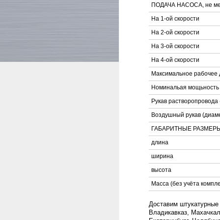
ПОДАЧА НАСОСА, не ме
На 1-ой скорости
На 2-ой скорости
На 3-ой скорости
На 4-ой скорости
Максимальное рабочее 
Номинальая мощьность 
Рукав растворопровода (
Воздушный рукав (диаме
ГАБАРИТНЫЕ РАЗМЕРЫ
длина
ширина
высота
Масса (без учёта комплек
Доставим штукатурные а
Владикавказ, Махачкал