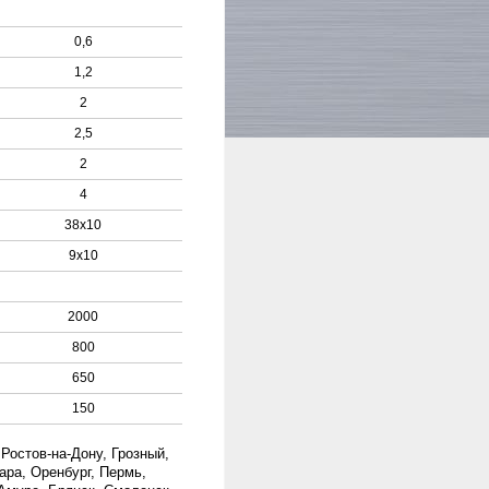
0,6
1,2
2
2,5
2
4
38х10
9х10
2000
800
650
150
Ростов-на-Дону, Грозный,
ара, Оренбург, Пермь,