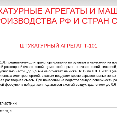
КАТУРНЫЕ АГРЕГАТЫ И МА
ОИЗВОДСТВА РФ И СТРАН 
ШТУКАТУРНЫЙ АГРЕГАТ Т-101
-101 предназначен для транспортирования по рукавам и нанесения на п
й растворной (известковой, цементной, цементно-известковой, гипсовой,
ностью частиц до 2,5 мм на объектах не ниже Пк 12 по ГОСТ 28013 (не 
еченных электроэнергией, сжатым воздухом кроме взрывоопасных зонах 
овая растворная смесь. При нанесении на подготовленную поверхность р
й форсунки к ней должен подаваться сжатый воздух давлением до 0,6 
ТЕРИСТИКИ
ителя, л