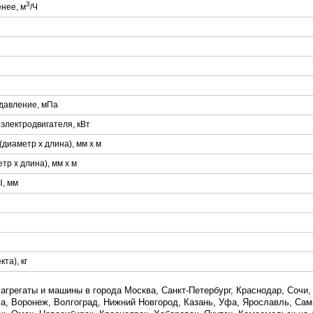
3
нее, м
/Ч
давление, мПа
электродвигателя, кВт
диаметр х длина), мм х м
тр х длина), мм х м
, мм
та), кг
грегаты и машины в города Москва, Санкт-Петербург, Краснодар, Сочи, 
а, Воронеж, Волгоград, Нижний Новгород, Казань, Уфа, Ярославль, Сам