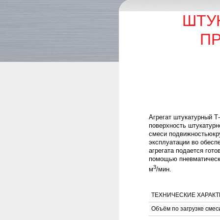
ШТУ
ПР
Агрегат штукатурный Т
поверхность штукатурно
смеси подвижностьюкруп
эксплуатации во обесп
агрегата подается гот
помощью пневматическо
3
м
/мин.
ТЕХНИЧЕСКИЕ ХАРАК
Объём по загрузке смес