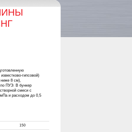
ШИНЫ
СНГ
одготовленную
 известково-гипсовой)
ниже 8 см),
по ПУЭ. В бункер
астворной смеси с
мПа и расходом до 0,5
150